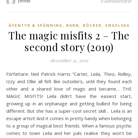
Emma
0 kommentarer
,
,
,
ÄVENTYR & SPÄNNING
BARN
BÖCKER
ENGELSKA
The magic misfits 2 – The
second story (2019)
december 21, 2019
Författare: Neil Patrick Harris ”Carter, Leila, Theo, Ridley,
Izzy and Ollie all felt like outsiders, until they found each
other and a shared love of magic and became… THE
MAGIC MISFITS! Leila didn’t have the easiest start,
growing up in an orphanage and getting bullied for being
different. But she has a super-cool secret skill… Leila is an
escape artist! And it comes in pretty handy when belonging
to a group of magical best friends. When a famous psychic
comes to town Leila and her pals realise they won’t be