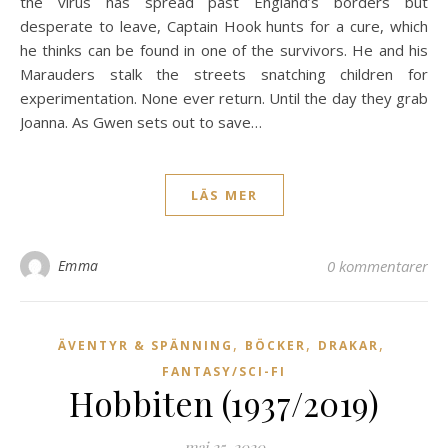
the virus has spread past England’s borders but
desperate to leave, Captain Hook hunts for a cure, which
he thinks can be found in one of the survivors. He and his
Marauders stalk the streets snatching children for
experimentation. None ever return. Until the day they grab
Joanna. As Gwen sets out to save…
LÄS MER
Emma
0 kommentarer
,
,
,
ÄVENTYR & SPÄNNING
BÖCKER
DRAKAR
FANTASY/SCI-FI
Hobbiten (1937/2019)
maj 25, 2020