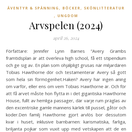
,
,
ÄVENTYR & SPÄNNING
BÖCKER
SKÖNLITTERATUR
,
UNGDOM
Arvspelen (2024)
april 26, 2024
Författare: Jennifer Lynn Barnes ”Avery Grambs
framtidsplan är att överleva high school, få ett stipendium
och ge sig av. En plan som ohjälpligt grusas när miljardären
Tobias Hawthorne dör och testamenterar Avery så gott
som hela sin förmögenhet.Haken? Avery har ingen aning
om varför, eller ens om vem Tobias Hawthorne är. Och för
att få arvet måste hon flytta in i det gigantiska Hawthorne
House, fullt av hemliga passager, där varje rum präglas av
den excentriske gamle mannens kärlek till pussel, gåtor och
koder.Den familj Hawthorne gjort arvlös bor dessutom
kvar i huset, inklusive barnbarnen: karismatiska, farliga,
briljanta pojkar som vuxit upp med vetskapen att de en