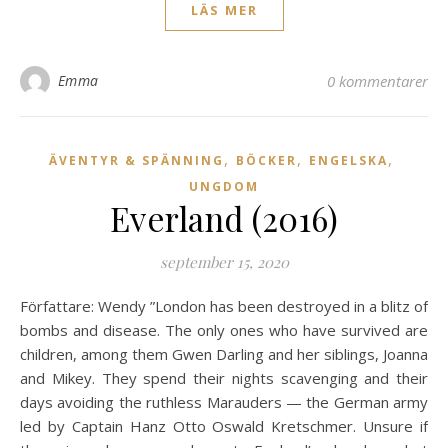
LÄS MER
Emma
0 kommentarer
,
,
,
ÄVENTYR & SPÄNNING
BÖCKER
ENGELSKA
UNGDOM
Everland (2016)
september 15, 2020
Författare: Wendy ”London has been destroyed in a blitz of
bombs and disease. The only ones who have survived are
children, among them Gwen Darling and her siblings, Joanna
and Mikey. They spend their nights scavenging and their
days avoiding the ruthless Marauders — the German army
led by Captain Hanz Otto Oswald Kretschmer. Unsure if