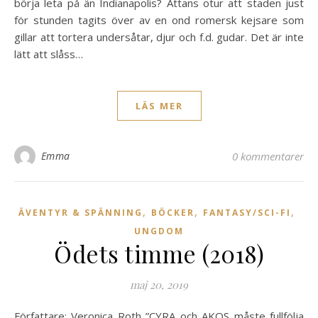
börja leta på än Indianapolis? Attans otur att staden just
för stunden tagits över av en ond romersk kejsare som
gillar att tortera undersåtar, djur och f.d. gudar. Det är inte
lätt att slåss…
LÄS MER
Emma
0 kommentarer
,
,
,
ÄVENTYR & SPÄNNING
BÖCKER
FANTASY/SCI-FI
UNGDOM
Ödets timme (2018)
maj 20, 2019
Författare: Veronica Roth ”CYRA och AKOS måste fullfölja