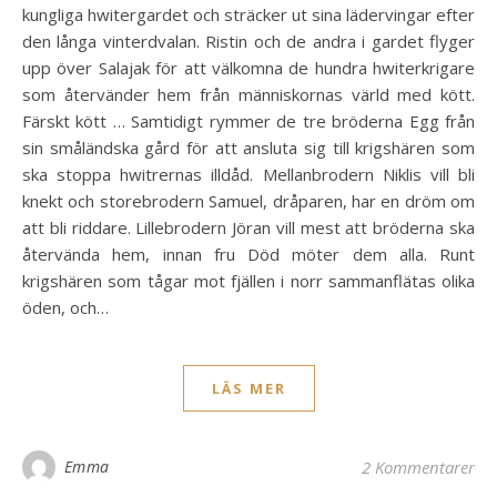
kungliga hwitergardet och sträcker ut sina lädervingar efter
den långa vinterdvalan. Ristin och de andra i gardet flyger
upp över Salajak för att välkomna de hundra hwiterkrigare
som återvänder hem från människornas värld med kött.
Färskt kött … Samtidigt rymmer de tre bröderna Egg från
sin småländska gård för att ansluta sig till krigshären som
ska stoppa hwitrernas illdåd. Mellanbrodern Niklis vill bli
knekt och storebrodern Samuel, dråparen, har en dröm om
att bli riddare. Lillebrodern Jöran vill mest att bröderna ska
återvända hem, innan fru Död möter dem alla. Runt
krigshären som tågar mot fjällen i norr sammanflätas olika
öden, och…
LÄS MER
Emma
2 Kommentarer