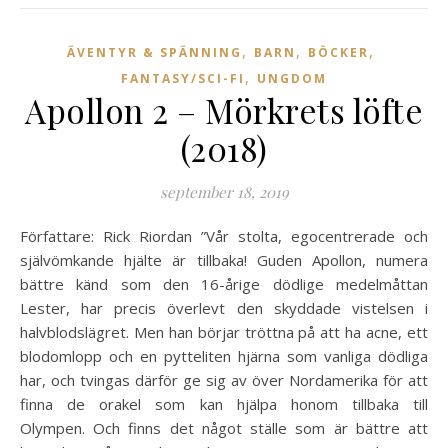
,
,
,
ÄVENTYR & SPÄNNING
BARN
BÖCKER
,
FANTASY/SCI-FI
UNGDOM
Apollon 2 – Mörkrets löfte
(2018)
september 18, 2019
Författare: Rick Riordan ”Vår stolta, egocentrerade och
självömkande hjälte är tillbaka! Guden Apollon, numera
bättre känd som den 16-årige dödlige medelmåttan
Lester, har precis överlevt den skyddade vistelsen i
halvblodslägret. Men han börjar tröttna på att ha acne, ett
blodomlopp och en pytteliten hjärna som vanliga dödliga
har, och tvingas därför ge sig av över Nordamerika för att
finna de orakel som kan hjälpa honom tillbaka till
Olympen. Och finns det något ställe som är bättre att