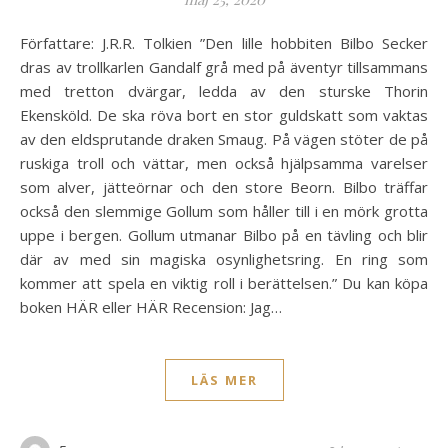
Författare: J.R.R. Tolkien ”Den lille hobbiten Bilbo Secker
dras av trollkarlen Gandalf grå med på äventyr tillsammans
med tretton dvärgar, ledda av den sturske Thorin
Ekensköld. De ska röva bort en stor guldskatt som vaktas
av den eldsprutande draken Smaug. På vägen stöter de på
ruskiga troll och vättar, men också hjälpsamma varelser
som alver, jätteörnar och den store Beorn. Bilbo träffar
också den slemmige Gollum som håller till i en mörk grotta
uppe i bergen. Gollum utmanar Bilbo på en tävling och blir
där av med sin magiska osynlighetsring. En ring som
kommer att spela en viktig roll i berättelsen.” Du kan köpa
boken HÄR eller HÄR Recension: Jag…
LÄS MER