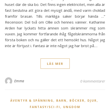
huset där de ska bo. Det finns ingen elektricitet, men alla är
fast beslutna att göra det mysigt ändå, med varm choklad
framför brasan. Tills märkliga saker börjar hända …”
Recension: Del två om Ollie och hennes vänner. Katharine
Arden har lyckats hitta ämnen som skrämmer mig som
vuxen. Jag kommer fortfarande ihåg fågelskrämmorna från
första boken och nu gäller det ett hemsökt hus. Något jag
inte är förtjust i. Fantasi är inte något jag har brist på.…
LÄS MER
Emma
0 kommentarer
,
,
,
,
ÄVENTYR & SPÄNNING
BARN
BÖCKER
DJUR
,
FANTASY/SCI-FI
UNGDOM