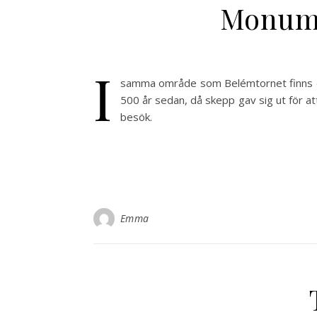
Monumen
I
samma område som Belémtornet finns de
500 år sedan, då skepp gav sig ut för at
besök.
Emma