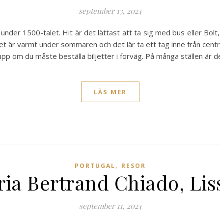
september 13, 2024
der 1500-talet. Hit är det lättast att ta sig med bus eller Bolt, d
et är varmt under sommaren och det lär ta ett tag inne från centrum
r upp om du måste beställa biljetter i förväg. På många ställen är de
LÄS MER
,
PORTUGAL
RESOR
ria Bertrand Chiado, Li
september 11, 2024