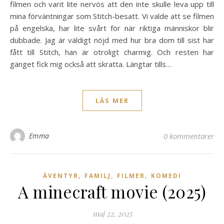
filmen och varit lite nervös att den inte skulle leva upp till
mina förväntningar som Stitch-besatt. Vi valde att se filmen
på engelska, har lite svårt för när riktiga människor blir
dubbade. Jag är väldigt nöjd med hur bra dom till sist har
fått till Stitch, han är otroligt charmig. Och resten har
gänget fick mig också att skratta. Längtar tills…
LÄS MER
Emma
0 kommentarer
,
,
,
ÄVENTYR
FAMILJ
FILMER
KOMEDI
A minecraft movie (2025)
maj 22, 2025