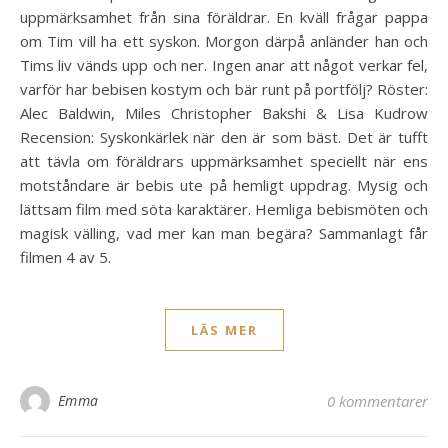
uppmärksamhet från sina föräldrar. En kväll frågar pappa
om Tim vill ha ett syskon. Morgon därpå anländer han och
Tims liv vänds upp och ner. Ingen anar att något verkar fel,
varför har bebisen kostym och bär runt på portfölj? Röster:
Alec Baldwin, Miles Christopher Bakshi & Lisa Kudrow
Recension: Syskonkärlek när den är som bäst. Det är tufft
att tävla om föräldrars uppmärksamhet speciellt när ens
motståndare är bebis ute på hemligt uppdrag. Mysig och
lättsam film med söta karaktärer. Hemliga bebismöten och
magisk välling, vad mer kan man begära? Sammanlagt får
filmen 4 av 5.
LÄS MER
Emma
0 kommentarer