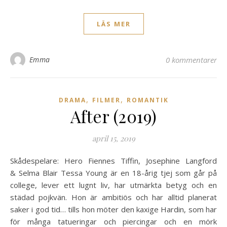
LÄS MER
Emma
0 kommentarer
,
,
DRAMA
FILMER
ROMANTIK
After (2019)
april 15, 2019
Skådespelare: Hero Fiennes Tiffin, Josephine Langford
& Selma Blair Tessa Young är en 18-årig tjej som går på
college, lever ett lugnt liv, har utmärkta betyg och en
städad pojkvän. Hon är ambitiös och har alltid planerat
saker i god tid… tills hon möter den kaxige Hardin, som har
för många tatueringar och piercingar och en mörk