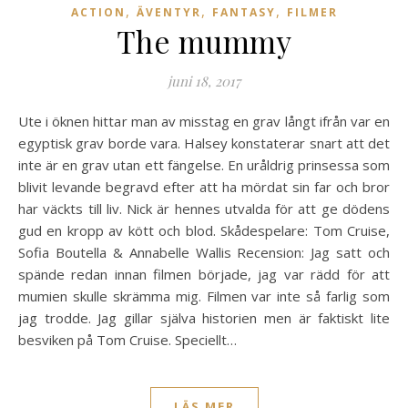
,
,
,
ACTION
ÄVENTYR
FANTASY
FILMER
The mummy
juni 18, 2017
Ute i öknen hittar man av misstag en grav långt ifrån var en
egyptisk grav borde vara. Halsey konstaterar snart att det
inte är en grav utan ett fängelse. En uråldrig prinsessa som
blivit levande begravd efter att ha mördat sin far och bror
har väckts till liv. Nick är hennes utvalda för att ge dödens
gud en kropp av kött och blod. Skådespelare: Tom Cruise,
Sofia Boutella & Annabelle Wallis Recension: Jag satt och
spände redan innan filmen började, jag var rädd för att
mumien skulle skrämma mig. Filmen var inte så farlig som
jag trodde. Jag gillar själva historien men är faktiskt lite
besviken på Tom Cruise. Speciellt…
LÄS MER