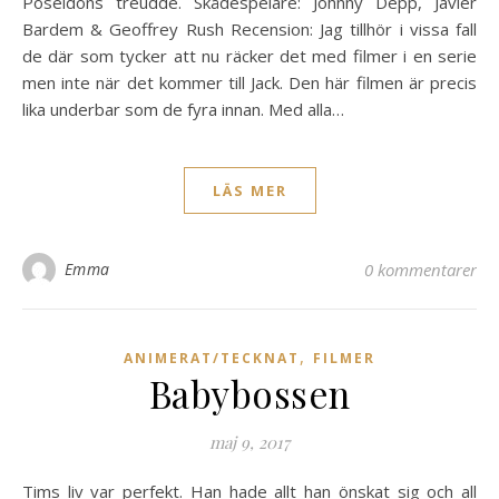
Poseidons treudde. Skådespelare: Johnny Depp, Javier
Bardem & Geoffrey Rush Recension: Jag tillhör i vissa fall
de där som tycker att nu räcker det med filmer i en serie
men inte när det kommer till Jack. Den här filmen är precis
lika underbar som de fyra innan. Med alla…
LÄS MER
Emma
0 kommentarer
,
ANIMERAT/TECKNAT
FILMER
Babybossen
maj 9, 2017
Tims liv var perfekt. Han hade allt han önskat sig och all