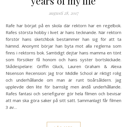
years of my life
augusti 28, 2017
Rafe har börjat på en skola där rektorn har en regelbok.
Rafes största hobby i livet är hans tecknande. När rektorn
förstör hans sketchbok bestämmer han sig för att ta
hämnd. Anonymt börjar han byta mot alla reglerna som
finns i rektorns bok. Samtidigt dejtar hans mamma en tönt
som försöker få honom och hans syster bortskickade.
Skådespelare: Griffin Gluck, Lauren Graham & Alexa
Nisenson Recension: Jag tror Middle School är riktigt rolig
och underhållande om man är runt tioårsåldern. Jag
upplevde den lite för barnslig men ändå underhållande.
Rafes fantasi och seriefigurer gör hela filmen och bevisar
att man ska göra saker på sitt sätt. Sammanlagt får filmen
3 av…