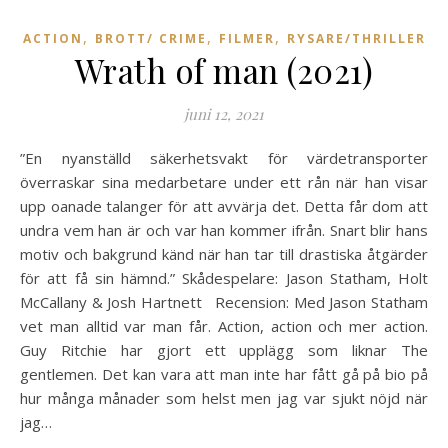
,
,
,
ACTION
BROTT/ CRIME
FILMER
RYSARE/THRILLER
Wrath of man (2021)
juni 12, 2021
”En nyanställd säkerhetsvakt för värdetransporter
överraskar sina medarbetare under ett rån när han visar
upp oanade talanger för att avvärja det. Detta får dom att
undra vem han är och var han kommer ifrån. Snart blir hans
motiv och bakgrund känd när han tar till drastiska åtgärder
för att få sin hämnd.” Skådespelare: Jason Statham, Holt
McCallany & Josh Hartnett Recension: Med Jason Statham
vet man alltid var man får. Action, action och mer action.
Guy Ritchie har gjort ett upplägg som liknar The
gentlemen. Det kan vara att man inte har fått gå på bio på
hur många månader som helst men jag var sjukt nöjd när
jag…