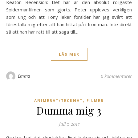
Keaton Recension: Det här är den absolut roligaste
Spidermanfilmen som gjorts. Peter uppleves verkligen
som ung och att Tony leker förälder har jag svårt att
föreställa mig efter allt han hittat på i Iron man. Inte direkt
så att han har rätt till att säga till…
LÄS MER
Emma
0 kommentarer
,
ANIMERAT/TECKNAT
FILMER
Dumma mig 3
juli 7, 2017
Gru har lagt det skurkaktiga livet bakom sig och jobbar nu