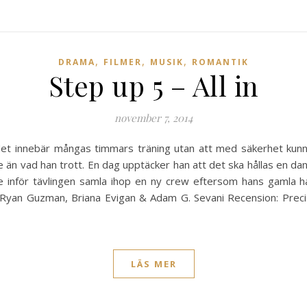
,
,
,
DRAMA
FILMER
MUSIK
ROMANTIK
Step up 5 – All in
november 7, 2014
 det innebär mångas timmars träning utan att med säkerhet kunna 
e än vad han trott. En dag upptäcker han att det ska hållas en da
 inför tävlingen samla ihop en ny crew eftersom hans gamla 
e: Ryan Guzman, Briana Evigan & Adam G. Sevani Recension: Pr
LÄS MER