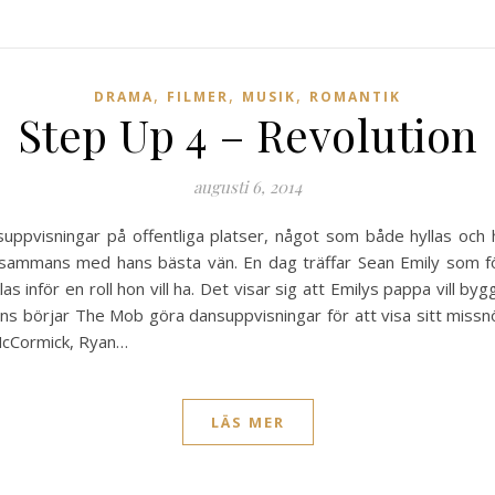
,
,
,
DRAMA
FILMER
MUSIK
ROMANTIK
Step Up 4 – Revolution
augusti 6, 2014
uppvisningar på offentliga platser, något som både hyllas och 
llsammans med hans bästa vän. En dag träffar Sean Emily som fö
las inför en roll hon vill ha. Det visar sig att Emilys pappa vill 
ns börjar The Mob göra dansuppvisningar för att visa sitt missn
 McCormick, Ryan…
LÄS MER