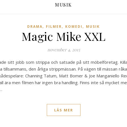
MUSIK
,
,
,
DRAMA
FILMER
KOMEDI
MUSIK
Magic Mike XXL
november 4, 2015
ade sitt jobb som strippa och satsade på sitt möbelföretag. Kill
a tillsammans, den årliga strippmässan. På vägen till mässan rå
. Skådespelare: Channing Tatum, Matt Bomer & Joe Manganiello Rec
all ära men filmen har ingen bra handling. Finns inte så mycket mer
t…
LÄS MER