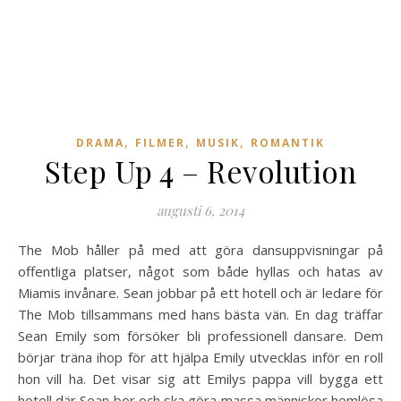
,
,
,
DRAMA
FILMER
MUSIK
ROMANTIK
Step Up 4 – Revolution
augusti 6, 2014
The Mob håller på med att göra dansuppvisningar på
offentliga platser, något som både hyllas och hatas av
Miamis invånare. Sean jobbar på ett hotell och är ledare för
The Mob tillsammans med hans bästa vän. En dag träffar
Sean Emily som försöker bli professionell dansare. Dem
börjar träna ihop för att hjälpa Emily utvecklas inför en roll
hon vill ha. Det visar sig att Emilys pappa vill bygga ett
hotell där Sean bor och ska göra massa människor hemlösa