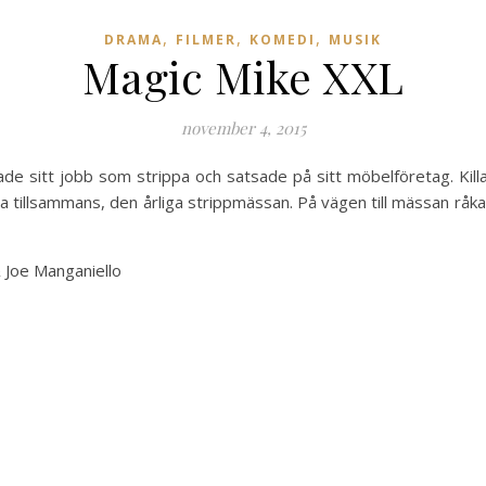
,
,
,
DRAMA
FILMER
KOMEDI
MUSIK
Magic Mike XXL
november 4, 2015
ade sitt jobb som strippa och satsade på sitt möbelföretag. Kill
a tillsammans, den årliga strippmässan. På vägen till mässan rå
 Joe Manganiello