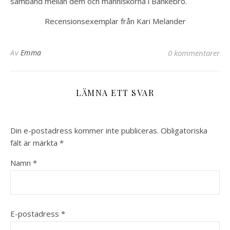
samband mellan dem och människorna i Bankebro.
Recensionsexemplar från Kari Melander
Av
Emma
0 kommentarer
LÄMNA ETT SVAR
Din e-postadress kommer inte publiceras.
Obligatoriska
fält är märkta
*
Namn
*
E-postadress
*