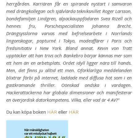
herrgården. Karriären får en spirande nystart i samvaron
med drängkollegan och självlärda tekniksnillet Roger Larsson,
bondefamiljen Lindgren, alpackauppfödaren Svea Rizell och
hennes fru, Porschespecialisten Johanna Brecht.
Drängsysslorna varvas med befrielsearbete i Norrlands
lingonskogar, popturné i Tokyo, modeaffärer i Paris och
fredsinitiativ i New York. Bland annat. Kevin von Tratt
upptäcker att han trivs och Bankebro börjar kännas mer som
ett hem än en arbetsplats. Ordet idyll ligger nära till hands.
Men, det finns ju alltid ett men. Oförklarliga meddelanden
blixtrar förbi på internet, laddade med diffusa hot som i en
gastkramande thriller. Oönskad ondska i vardagen.
Hackerattackerna har globala dimensioner och manifesterar
en överjordisk datorkompetens. Vilka, eller vad är 4 AV?”
Du kan köpa boken
HÄR
eller
HÄR