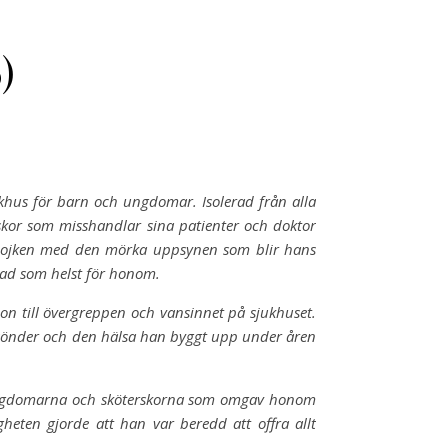
)
sjukhus för barn och ungdomar. Isolerad från alla
kor som misshandlar sina patienter och doktor
 – pojken med den mörka uppsynen som blir hans
vad som helst för honom.
ion till övergreppen och vansinnet på sjukhuset.
ll sönder och den hälsa han byggt upp under åren
i ungdomarna och sköterskorna som omgav honom
heten gjorde att han var beredd att offra allt