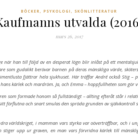
,
,
BÖCKER
PSYKOLOGI
SKÖNLITTERATUR
Kaufmanns utvalda (2016
mars 26, 2017
rige när han till följd av en desperat lögn blir inlåst på ett mental
e som gudalikt berövar barnen på deras mänskliga värde, sköters
mentlusta fjättrar hela sjukhuset. Här träffar André också Stig
r hans kärlek och mardröm. Ja, och Emma – hoppfullheten som gör 
ren som formade honom så fullständigt – allting efteråt står i relat
 sitt förflutna och snart smulas den spröda grunden av självkontro
andra världskriget, i mamman vars styrka var oöverträffbar, och 
 stiger upp ur graven, en man vars förvridna kärlek till mänsklig