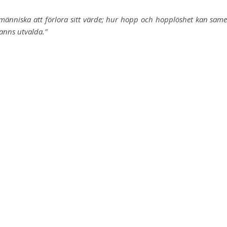
n människa att förlora sitt värde; hur hopp och hopplöshet kan same
anns utvalda.”