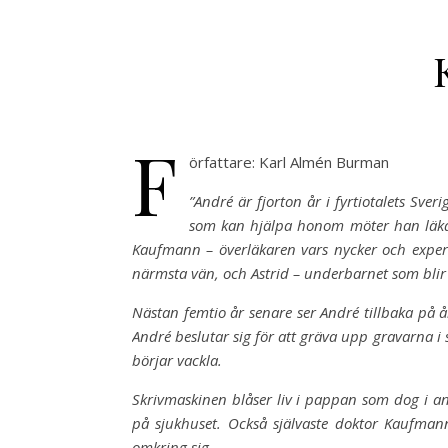
F
örfattare: Karl Almén Burman
”André är fjorton år i fyrtiotalets Sve
som kan hjälpa honom möter han läkar
Kaufmann – överläkaren vars nycker och experi
närmsta vän, och Astrid – underbarnet som bli
Nästan femtio år senare ser André tillbaka på å
André beslutar sig för att gräva upp gravarna i
börjar vackla.
Skrivmaskinen blåser liv i pappan som dog i 
på sjukhuset. Också självaste doktor Kaufmann
omkring sig.