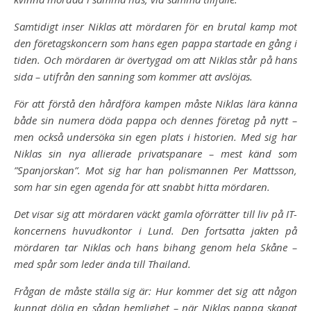
Samtidigt inser Niklas att mördaren för en brutal kamp mot
den företagskoncern som hans egen pappa startade en gång i
tiden. Och mördaren är övertygad om att Niklas står på hans
sida – utifrån den sanning som kommer att avslöjas.
För att förstå den hårdföra kampen måste Niklas lära känna
både sin numera döda pappa och dennes företag på nytt –
men också undersöka sin egen plats i historien. Med sig har
Niklas sin nya allierade privatspanare – mest känd som
”Spanjorskan”. Mot sig har han polismannen Per Mattsson,
som har sin egen agenda för att snabbt hitta mördaren.
Det visar sig att mördaren väckt gamla oförrätter till liv på IT-
koncernens huvudkontor i Lund. Den fortsatta jakten på
mördaren tar Niklas och hans bihang genom hela Skåne –
med spår som leder ända till Thailand.
Frågan de måste ställa sig är: Hur kommer det sig att någon
kunnat dölja en sådan hemlighet – när Niklas pappa skapat