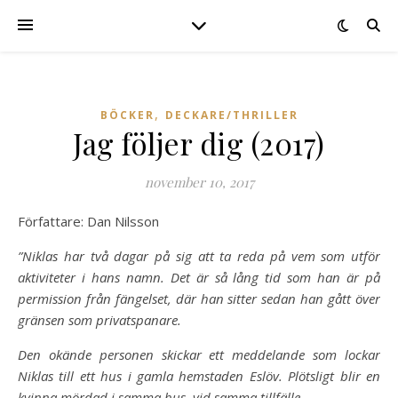
,
BÖCKER
DECKARE/THRILLER
Jag följer dig (2017)
november 10, 2017
Författare: Dan Nilsson
”Niklas har två dagar på sig att ta reda på vem som utför
aktiviteter i hans namn. Det är så lång tid som han är på
permission från fängelset, där han sitter sedan han gått över
gränsen som privatspanare.
Den okände personen skickar ett meddelande som lockar
Niklas till ett hus i gamla hemstaden Eslöv. Plötsligt blir en
kvinna mördad i samma hus, vid samma tillfälle.