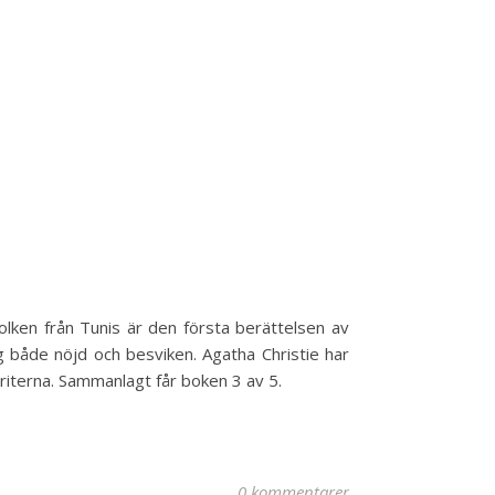
lken från Tunis är den första berättelsen av
g både nöjd och besviken. Agatha Christie har
iterna. Sammanlagt får boken 3 av 5.
0 kommentarer