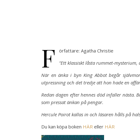
F
örfattare: Agatha Christie
”Ett klassiskt låsta rummet-mysterium, 
När en änka i byn King Abbot begår självmord
utpressning och det tredje att hon hade en aff
Redan dagen efter hennes död infaller nästa. Ba
som pressat änkan på pengar.
Hercule Poirot kallas in och läsaren hålls på ha
Du kan köpa boken
HÄR
eller
HÄR