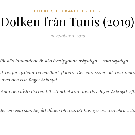
,
BÖCKER
DECKARE/THRILLER
Dolken från Tunis (2019)
november 5, 2019
där alla inblandade är lika övertygande oskyldiga … som skyldiga.
 börjar ryk­tena omedelbart florera. Det ena säger att hon mörd
är med den rike Roger Ackroyd.
kom den låsta dörren till sitt arbetsrum mördas Roger Ackroyd, efte
lster om vem som begått dåden till dess att han ger oss den allra sist