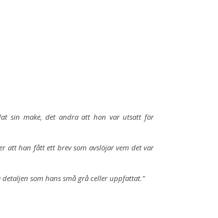
at sin make, det andra att hon var utsatt för
r att han fått ett brev som avslöjar vem det var
a detal­jen som hans små grå celler uppfattat.”