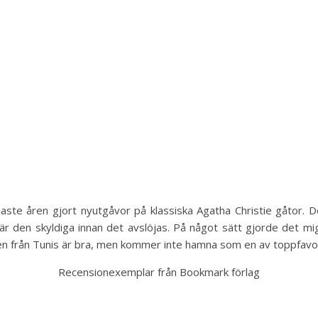
ste åren gjort nyutgåvor på klassiska Agatha Christie gåtor. Do
är den skyldiga innan det avslöjas. På något sätt gjorde det mi
en från Tunis är bra, men kommer inte hamna som en av toppfavor
Recensionexemplar från Bookmark förlag