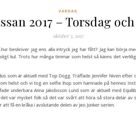
VARDAG
san 2017 – Torsdag och
oktober 3, 2017
 beskriver jag ens alla intryck jag har fått? Jag kan börja me
ligt kul. Trots hur många timmar som helst så känns det verkli
dus som är aktuell med Top Dogg. Träffade Jennifer Niven efter 
g som helst och vi tog en selfie ihop som hamnade på hennes Inst
ffade underbara Anna Jakobsson Lund som är aktuell med Equili
t var mycket folk så det var svårt att höra så stora delar av s
 att få en kråka i avslutande delen av Jeo Junker serien.