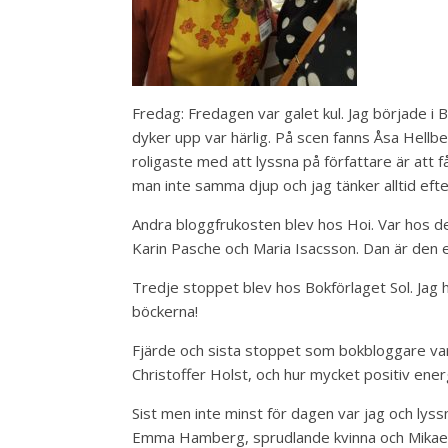
Fredag: Fredagen var galet kul. Jag började i
dyker upp var härlig. På scen fanns Åsa Hell
roligaste med att lyssna på författare är att
man inte samma djup och jag tänker alltid eft
Andra bloggfrukosten blev hos Hoi. Var hos dem
Karin Pasche och Maria Isacsson. Dan är den en
Tredje stoppet blev hos Bokförlaget Sol. Jag har
böckerna!
Fjärde och sista stoppet som bokbloggare var 
Christoffer Holst, och hur mycket positiv ener
Sist men inte minst för dagen var jag och lyss
Emma Hamberg, sprudlande kvinna och Mikael B