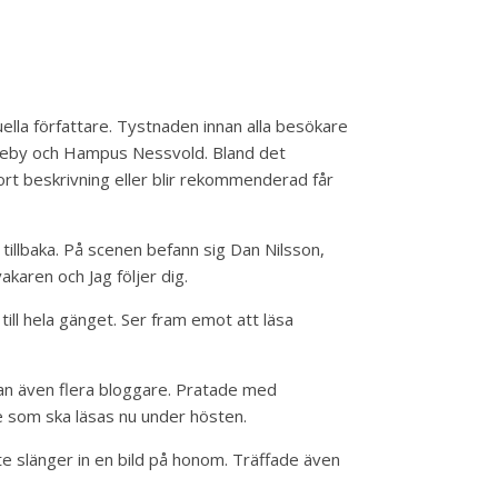
ella författare. Tystnaden innan alla besökare
ogneby och Hampus Nessvold. Bland det
ort beskrivning eller blir rekommenderad får
tillbaka. På scenen befann sig Dan Nilsson,
karen och Jag följer dig.
 till hela gänget. Ser fram emot att läsa
tan även flera bloggare. Pratade med
are som ska läsas nu under hösten.
te slänger in en bild på honom. Träffade även