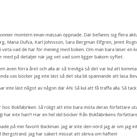
 Bonnier montern innan mässan öppnade. Där befanns sig flera aktu
berg, Maria Dufva, Karl Johnsson, Sara Bergman Elfgren, Jennt R
 få veta vad de har för mening med boken. Om man bara läser en k
er med på detaljer när jag vet vad som ligger bakom syftet.
 även förra året och alla är så trevliga så det var kul att komma 
da vas böcker jag inte läst så det ska bli spännande att läsa Beva
 inte läst något av någon där ÄN. Så kul att få träffa alla. Så tack
hos Bokfabriken. Så roligt att inte bara möta deras författare u
gi har inte han?! Har en hel del böcker från Bokfabrikens författ
nade på min favorit Backman. Jag är inte den nörd jag är om jag in
ergstrand. Jag har säkert missat att skriva om häften!