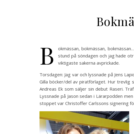
Bokmäs
B
okmässan, bokmässan, bokmässan….hur
stund på söndagen och jag hade otro
viktigaste sakerna avprickade.
Torsdagen: Jag var och lyssnade på Jens Lapi
Gilla böcker/del av piratförlaget. Hur trevli
Andreas Ek som säljer sin debut Raseri. Trä
Lyssnade på Jason sedan i Lärarpodden men de
stoppet var Christoffer Carlssons signering för