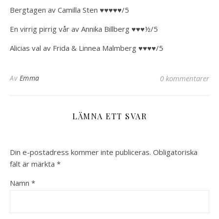
Bergtagen av Camilla Sten ♥♥♥♥♥/5
En virrig pirrig vår av Annika Billberg ♥♥♥½/5
Alicias val av Frida & Linnea Malmberg ♥♥♥♥/5
Av
Emma
0 kommentarer
LÄMNA ETT SVAR
Din e-postadress kommer inte publiceras.
Obligatoriska
fält är märkta
*
Namn
*