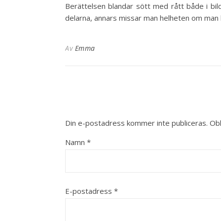
Berättelsen blandar sött med rått både i bil
delarna, annars missar man helheten om man ba
Av
Emma
Din e-postadress kommer inte publiceras.
Obl
Namn
*
E-postadress
*