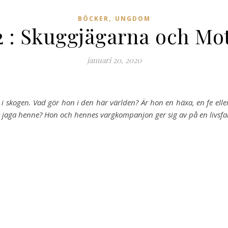
,
BÖCKER
UNGDOM
 2 : Skuggjägarna och Mot 
januari 20, 2020
 i skogen. Vad gör hon i den här världen? Är hon en häxa, en fe el
 jaga henne? Hon och hennes vargkompanjon ger sig av på en livsfarlig