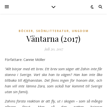
,
,
BÖCKER
SKÖNLITTERATUR
UNGDOM
Väntarna (2017)
juli 20, 2017
Författare: Cannie Möller
”Allt börjar med ett brev. Ett brev som säger att Zahin inte får
stanna i Sverige. Vart ska han ta vägen? Han kan inte åka
tillbaka till Afghanistan. Det finns ingen för honom där, och
han vill inte lämna Zara, som också har kommit till Sverige
utan sin familj.
Zahins första reaktion är att fly, ut i skogen – som så många
gånger förut. Men så den natten brinner