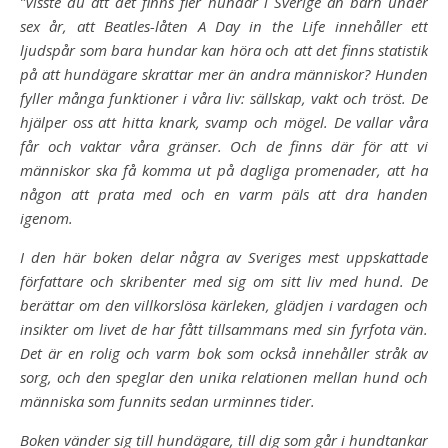
”Visste du att det finns fler hundar i Sverige än barn under
sex år, att Beatles-låten A Day in the Life innehåller ett
ljudspår som bara hundar kan höra och att det finns statistik
på att hundägare skrattar mer än andra människor? Hunden
fyller många funktioner i våra liv: sällskap, vakt och tröst. De
hjälper oss att hitta knark, svamp och mögel. De vallar våra
får och vaktar våra gränser. Och de finns där för att vi
människor ska få komma ut på dagliga promenader, att ha
någon att prata med och en varm päls att dra handen
igenom.
I den här boken delar några av Sveriges mest uppskattade
författare och skribenter med sig om sitt liv med hund. De
berättar om den villkorslösa kärleken, glädjen i vardagen och
insikter om livet de har fått tillsammans med sin fyrfota vän.
Det är en rolig och varm bok som också innehåller stråk av
sorg, och den speglar den unika relationen mellan hund och
människa som funnits sedan urminnes tider.
Boken vänder sig till hundägare, till dig som går i hundtankar