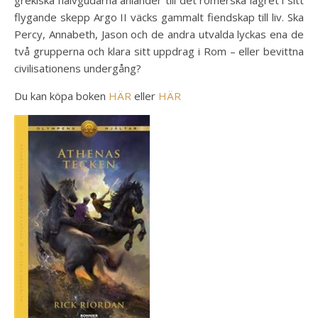
grekiska halvgudarna anländer till det romerska lägret i sitt
flygande skepp Argo II väcks gammalt fiendskap till liv. Ska
Percy, Annabeth, Jason och de andra utvalda lyckas ena de
två grupperna och klara sitt uppdrag i Rom – eller bevittna
civilisationens undergång?
Du kan köpa boken
HÄR
eller
HÄR