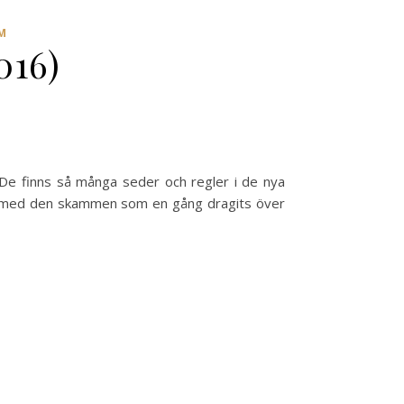
M
016)
r. De finns så många seder och regler i de nya
li av med den skammen som en gång dragits över