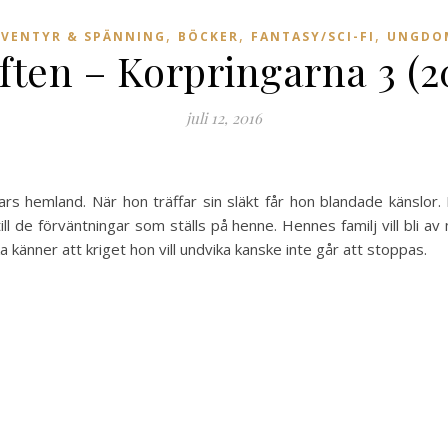
,
,
,
ÄVENTYR & SPÄNNING
BÖCKER
FANTASY/SCI-FI
UNGDO
ften – Korpringarna 3 (2
juli 12, 2016
 fars hemland. När hon träffar sin släkt får hon blandade känslo
 till de förväntningar som ställs på henne. Hennes familj vill b
känner att kriget hon vill undvika kanske inte går att stoppas.