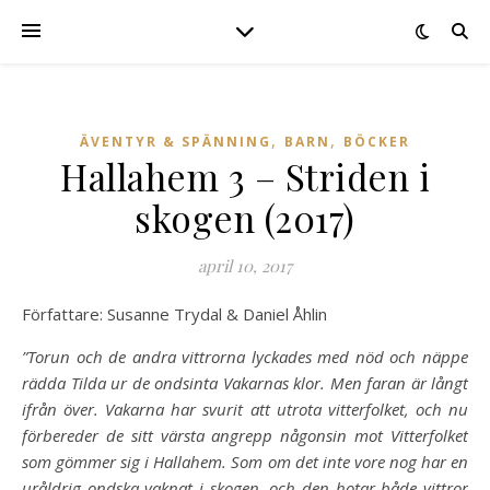
,
,
ÄVENTYR & SPÄNNING
BARN
BÖCKER
Hallahem 3 – Striden i
skogen (2017)
april 10, 2017
Författare: Susanne Trydal & Daniel Åhlin
”Torun och de andra vittrorna lyckades med nöd och näppe
rädda Tilda ur de ondsinta Vakarnas klor. Men faran är långt
ifrån över. Vakarna har svurit att utrota vitterfolket, och nu
förbereder de sitt värsta angrepp någonsin mot Vitterfolket
som gömmer sig i Hallahem. Som om det inte vore nog har en
uråldrig ondska vaknat i skogen, och den hotar både vittror