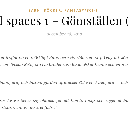
,
,
BARN
BÖCKER
FANTASY/SCI-FI
 spaces 1 – Gömställen 
december 18, 2019
hon träffar på en märklig kvinna nere vid sjön som är på väg att slä
ar om flickan Beth, om två bröder som båda älskar henne och en m
 en bondgård, och bakom gården upptäcker Ollie en kyrkogård — o
as lärare beger sig tillbaka för att hämta hjälp och säger åt b
ställen. Innan mörkret faller.”