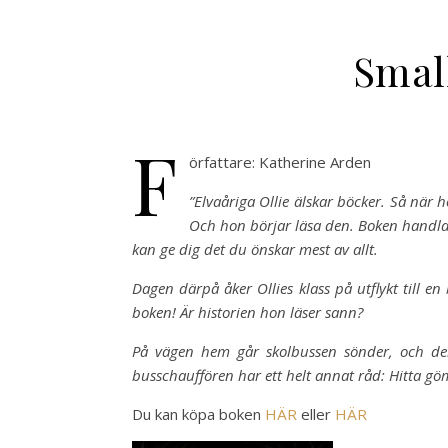
Small
F
örfattare: Katherine Arden
”Elvaåriga Ollie älskar böcker. Så när 
Och hon börjar läsa den. Boken handl
kan ge dig det du önskar mest av allt.
Dagen därpå åker Ollies klass på utflykt till
boken! Är historien hon läser sann?
På vägen hem går skolbussen sönder, och der
busschauffören har ett helt annat råd: Hitta göm
Du kan köpa boken
HÄR
eller
HÄR