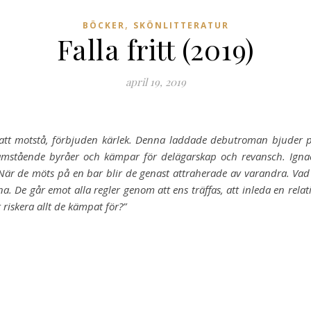
,
BÖCKER
SKÖNLITTERATUR
Falla fritt (2019)
april 19, 2019
 att motstå, förbjuden kärlek. Denna laddade debutroman bjuder på 
mstående byråer och kämpar för delägarskap och revansch. Ignacio
När de möts på en bar blir de genast attraherade av varandra. Vad d
nna. De går emot alla regler genom att ens träffas, att inleda en rela
riskera allt de kämpat för?”