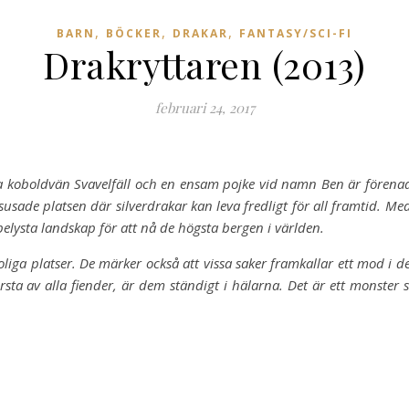
,
,
,
BARN
BÖCKER
DRAKAR
FANTASY/SCI-FI
Drakryttaren (2013)
februari 24, 2017
a koboldvän Svavelfäll och en ensam pojke vid namn Ben är förenad
susade platsen där silverdrakar kan leva fredligt för all framtid. M
lysta landskap för att nå de högsta bergen i världen.
liga platser. De märker också att vissa saker framkallar ett mod i d
örsta av alla fiender, är dem ständigt i hälarna. Det är ett monster