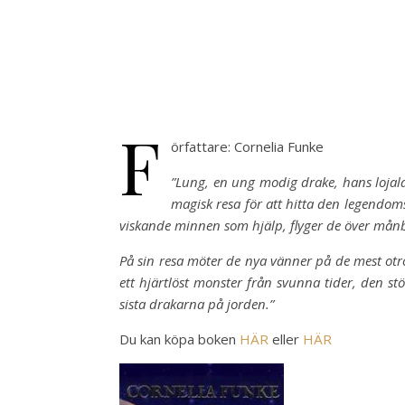
F
örfattare: Cornelia Funke
”Lung, en ung modig drake, hans lojal
magisk resa för att hitta den legendom
viskande minnen som hjälp, flyger de över månbe
På sin resa möter de nya vänner på de mest otro
ett hjärtlöst monster från svunna tider, den st
sista drakarna på jorden.”
Du kan köpa boken
HÄR
eller
HÄR