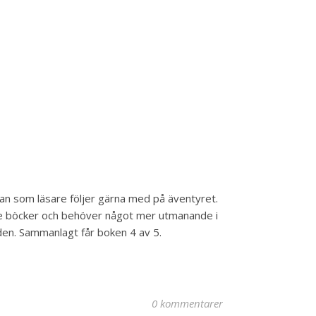
man som läsare följer gärna med på äventyret.
are böcker och behöver något mer utmanande i
iden. Sammanlagt får boken 4 av 5.
0 kommentarer