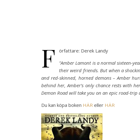
F
örfattare: Derek Landy
”Amber Lamont is a normal sixteen-year
their weird friends. But when a shocking
and red-skinned, horned demons – Amber hurtles
behind her, Amber’s only chance rests with her 
Demon Road will take you on an epic road-trip 
Du kan köpa boken
HÄR
eller
HÄR