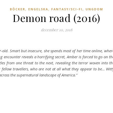
,
,
,
BÖCKER
ENGELSKA
FANTASY/SCI-FI
UNGDOM
Demon road (2016)
december 10, 2018
-old. Smart but insecure, she spends most of her time online, where
 encounter reveals a horrifying secret, Amber is forced to go on the 
 from one threat to the next, revealing the terror woven into the v
fellow travellers, who are not at all what they appear to be… Witt
across the supernatural landscape of America.”