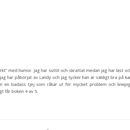
kt” med humor. Jag har suttit och skrattat medan jag har läst och 
jag har påbörjat av Landy och jag tycker han är väldigt bra på kar
 om en badass tjej som råkar ut för mycket problem och knepi
t får boken 4 av 5.