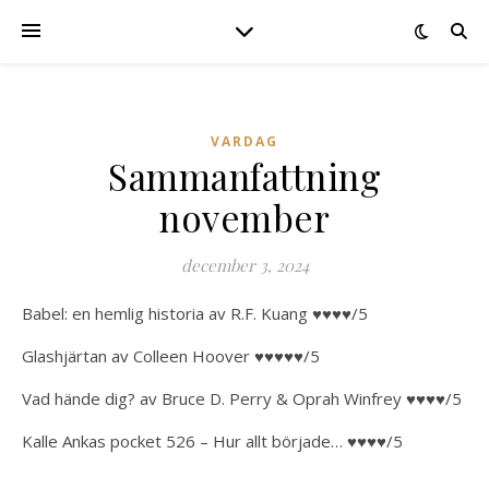
VARDAG
Sammanfattning
november
december 3, 2024
Babel: en hemlig historia av R.F. Kuang ♥♥♥♥/5
Glashjärtan av Colleen Hoover ♥♥♥♥♥/5
Vad hände dig? av Bruce D. Perry & Oprah Winfrey ♥♥♥♥/5
Kalle Ankas pocket 526 – Hur allt började… ♥♥♥♥/5