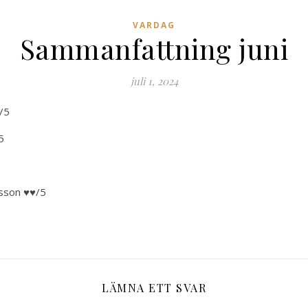
VARDAG
Sammanfattning juni
juli 1, 2024
/5
5
rsson ♥♥/5
LÄMNA ETT SVAR