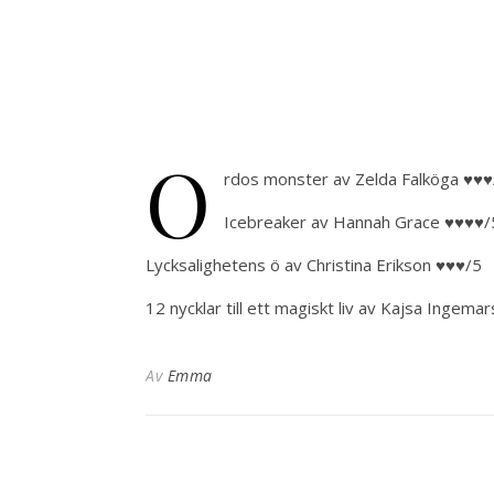
O
rdos monster av Zelda Falköga ♥♥♥
Icebreaker av Hannah Grace ♥♥♥♥/
Lycksalighetens ö av Christina Erikson ♥♥♥/5
12 nycklar till ett magiskt liv av Kajsa Ingema
Av
Emma