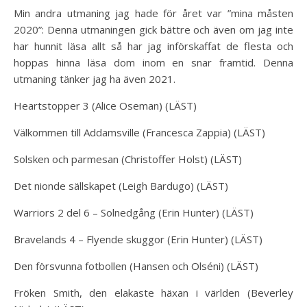
Min andra utmaning jag hade för året var ”mina måsten
2020”: Denna utmaningen gick bättre och även om jag inte
har hunnit läsa allt så har jag införskaffat de flesta och
hoppas hinna läsa dom inom en snar framtid. Denna
utmaning tänker jag ha även 2021.
Heartstopper 3 (Alice Oseman) (LÄST)
Välkommen till Addamsville (Francesca Zappia) (LÄST)
Solsken och parmesan (Christoffer Holst) (LÄST)
Det nionde sällskapet (Leigh Bardugo) (LÄST)
Warriors 2 del 6 – Solnedgång (Erin Hunter) (LÄST)
Bravelands 4 – Flyende skuggor (Erin Hunter) (LÄST)
Den försvunna fotbollen (Hansen och Olséni) (LÄST)
Fröken Smith, den elakaste häxan i världen (Beverley