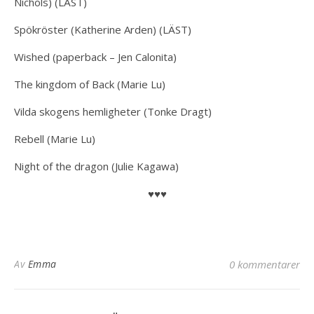
Nichols) (LÄST)
Spökröster (Katherine Arden) (LÄST)
Wished (paperback – Jen Calonita)
The kingdom of Back (Marie Lu)
Vilda skogens hemligheter (Tonke Dragt)
Rebell (Marie Lu)
Night of the dragon (Julie Kagawa)
♥♥♥
Av
Emma
0 kommentarer