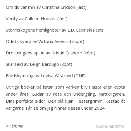
Om du var min av Christina Erikson (läst)
Verity av Colleen Hoover (läst)
Stormskogens hemligheter av L.D. Lapinski (läst)
Ödets svärd av Victoria Aveyard (köpt)
Drottningens spion av Kristin Cashore (köpt)
Skärseld av Leigh Bardugo (köpt)
Blodskymning av Lovisa Wistrand (DNF)
Övriga böcker på listan som varken blivit lästa eller köpta
under året: Gudar av röta och undergång, Nattkrigaren,
Dina perfekta sidor, Den blå liljan, Festergrimm, Kastad åt
vargarna. Får se om jag hinner dessa under 2024.
Av
Emma
0 kommentarer