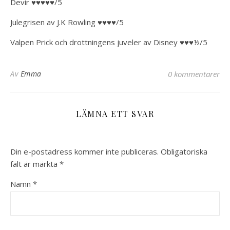
Devir ♥♥♥♥♥/5
Julegrisen av J.K Rowling ♥♥♥♥/5
Valpen Prick och drottningens juveler av Disney ♥♥♥½/5
Av
Emma
0 kommentarer
LÄMNA ETT SVAR
Din e-postadress kommer inte publiceras.
Obligatoriska
fält är märkta
*
Namn
*