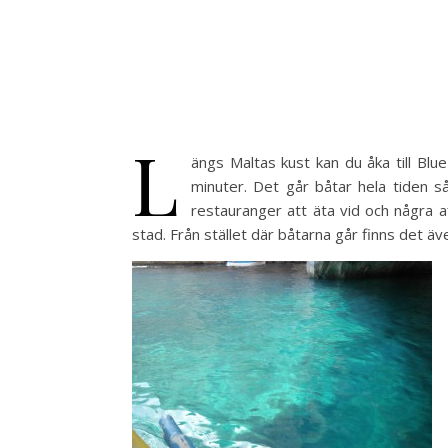
L
ängs Maltas kust kan du åka till Blu
minuter. Det går båtar hela tiden 
restauranger att äta vid och några af
stad. Från stället där båtarna går finns det äv