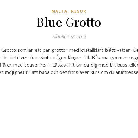
,
MALTA
RESOR
Blue Grotto
oktober 28, 2014
e Grotto som är ett par grottor med kristallklart blått vatten. 
så du behöver inte vänta någon längre tid. Båtarna rymmer ung
färer med souvenirer i. Lättast hit tar du dig med bil, buss elle
en möjlighet till att bada och det finns även kurs om du är intress