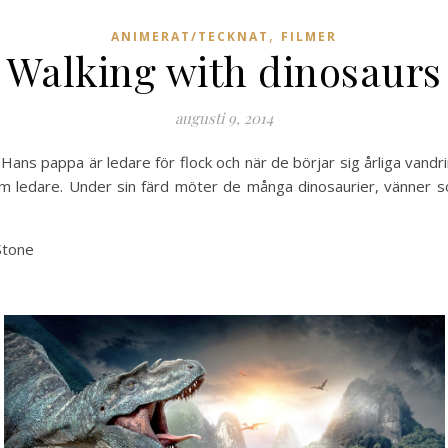
,
ANIMERAT/TECKNAT
FILMER
Walking with dinosaurs
augusti 9, 2014
n. Hans pappa är ledare för flock och när de börjar sig årliga vandr
som ledare. Under sin färd möter de många dinosaurier, vänner s
Stone