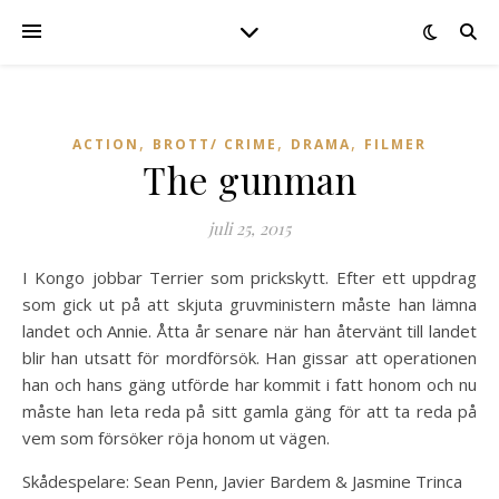
,
,
,
ACTION
BROTT/ CRIME
DRAMA
FILMER
The gunman
juli 25, 2015
I Kongo jobbar Terrier som prickskytt. Efter ett uppdrag
som gick ut på att skjuta gruvministern måste han lämna
landet och Annie. Åtta år senare när han återvänt till landet
blir han utsatt för mordförsök. Han gissar att operationen
han och hans gäng utförde har kommit i fatt honom och nu
måste han leta reda på sitt gamla gäng för att ta reda på
vem som försöker röja honom ut vägen.
Skådespelare: Sean Penn, Javier Bardem & Jasmine Trinca