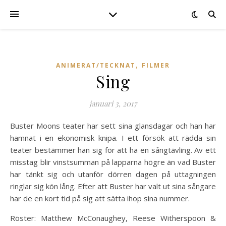
,
ANIMERAT/TECKNAT
FILMER
Sing
januari 3, 2017
Buster Moons teater har sett sina glansdagar och han har
hamnat i en ekonomisk knipa. I ett försök att rädda sin
teater bestämmer han sig för att ha en sångtävling. Av ett
misstag blir vinstsumman på lapparna högre än vad Buster
har tänkt sig och utanför dörren dagen på uttagningen
ringlar sig kön lång. Efter att Buster har valt ut sina sångare
har de en kort tid på sig att sätta ihop sina nummer.
Röster: Matthew McConaughey, Reese Witherspoon &