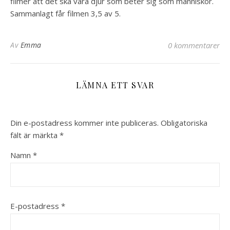
filmer att det ska vara djur som beter sig som människor.
Sammanlagt får filmen 3,5 av 5.
Av
Emma
0 kommentarer
LÄMNA ETT SVAR
Din e-postadress kommer inte publiceras.
Obligatoriska
fält är märkta
*
Namn
*
E-postadress
*