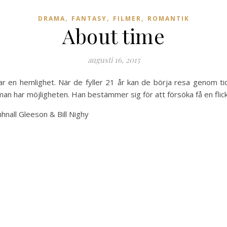
,
,
,
DRAMA
FANTASY
FILMER
ROMANTIK
About time
augusti 16, 2015
ar en hemlighet. När de fyller 21 år kan de börja resa genom tid
man har möjligheten. Han bestämmer sig för att försöka få en flick
nall Gleeson & Bill Nighy