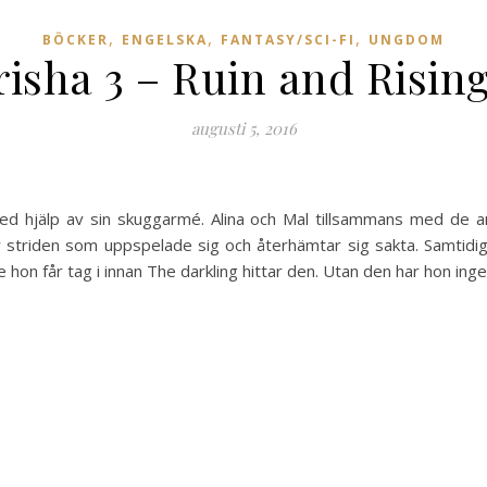
,
,
,
BÖCKER
ENGELSKA
FANTASY/SCI-FI
UNGDOM
isha 3 – Ruin and Rising
augusti 5, 2016
med hjälp av sin skuggarmé. Alina och Mal tillsammans med de
er striden som uppspelade sig och återhämtar sig sakta. Samtidig
hon får tag i innan The darkling hittar den. Utan den har hon in