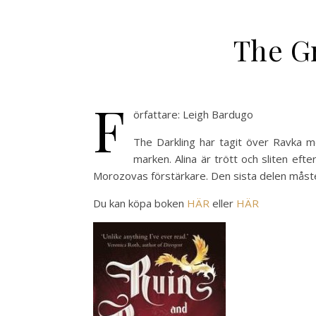
The Gr
F
örfattare: Leigh Bardugo
The Darkling har tagit över Ravka 
marken. Alina är trött och sliten eft
Morozovas förstärkare. Den sista delen måste 
Du kan köpa boken
HÄR
eller
HÄR