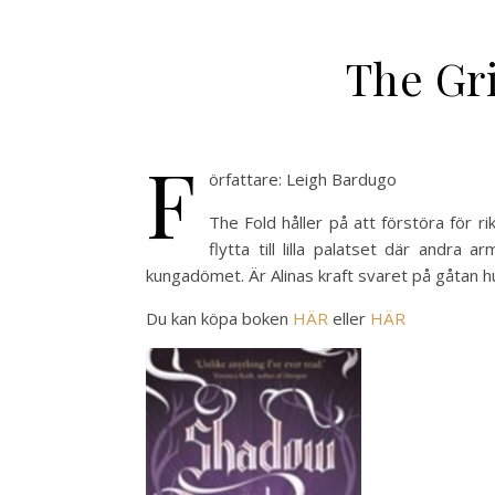
The Gr
F
örfattare: Leigh Bardugo
The Fold håller på att förstöra för r
flytta till lilla palatset där andr
kungadömet. Är Alinas kraft svaret på gåtan h
Du kan köpa boken
HÄR
eller
HÄR