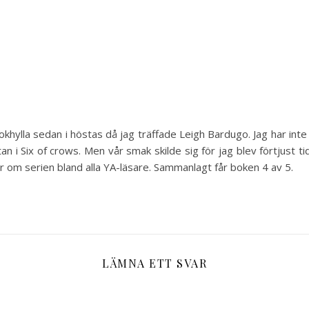
khylla sedan i höstas då jag träffade Leigh Bardugo. Jag har in
utan i Six of crows. Men vår smak skilde sig för jag blev förtjust 
ter om serien bland alla YA-läsare. Sammanlagt får boken 4 av 5.
LÄMNA ETT SVAR