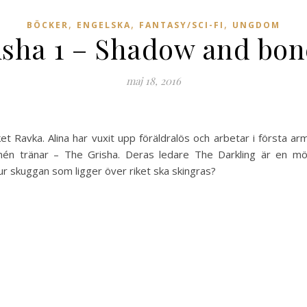
,
,
,
BÖCKER
ENGELSKA
FANTASY/SCI-FI
UNGDOM
isha 1 – Shadow and bone
maj 18, 2016
iket Ravka. Alina har vuxit upp föräldralös och arbetar i första 
a armén tränar – The Grisha. Deras ledare The Darkling är en 
ur skuggan som ligger över riket ska skingras?