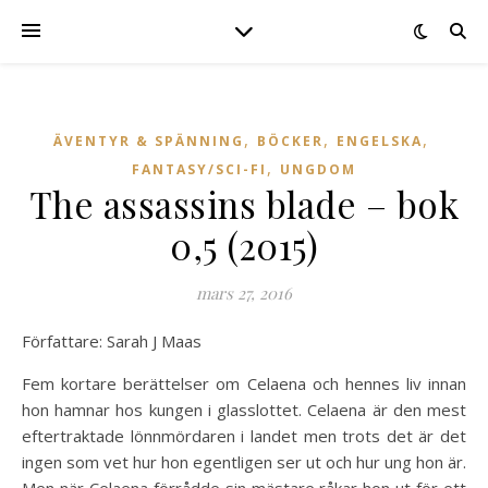
,
,
,
ÄVENTYR & SPÄNNING
BÖCKER
ENGELSKA
,
FANTASY/SCI-FI
UNGDOM
The assassins blade – bok
0,5 (2015)
mars 27, 2016
Författare: Sarah J Maas
Fem kortare berättelser om Celaena och hennes liv innan
hon hamnar hos kungen i glasslottet. Celaena är den mest
eftertraktade lönnmördaren i landet men trots det är det
ingen som vet hur hon egentligen ser ut och hur ung hon är.