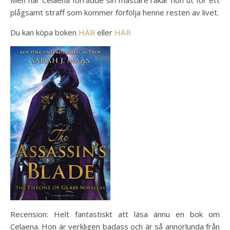
Men när Celaena förrådde sin mästare råkar hon ut för ett
plågsamt straff som kommer förfölja henne resten av livet.
Du kan köpa boken
HÄR
eller
HÄR
Recension: Helt fantastiskt att läsa ännu en bok om
Celaena. Hon är verkligen badass och är så annorlunda från