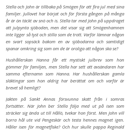
Stella och John är tillbaka på Smögen för att fira jul med sina
familjer. Jullovet har börjat och för första gången på många
år är ön täckt av snö och is. Stella tar med John på uppdraget
att julpynta sjöboden, men det visar sig att Smögenhamnen
inte ligger så tyst och stilla som de trott. Varför lämnar någon
en svart sopsäck bakom en av sjöbodarna och samtidigt
spanar omkring sig som om de är oroliga att någon ska se?
Hushållerskan Hanna får ett mystiskt julbrev som hon
gömmer för familjen, men Stella har sett att avsändaren har
samma efternamn som Hanna. Har hushållerskan gamla
släktingar som hon aldrig har berättat om och varför är
brevet så hemligt?
Jakten på Sankt Annas försvunna skatt från i somras
fortsätter. När John ber Stella följa med ut på isen som
sträcker sig ända ut till Hållö, tvekar hon först. Men John vill
borra hål ute vid Pengeskär och testa hennes magnet igen.
Håller isen för magnetfiske? Och hur skulle pappa Reginald