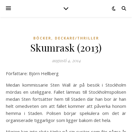
,
BÖCKER
DECKARE/THRILLER
Skumrask (2013)
augusti 4, 2014
Författare: Björn Hellberg
Medan kommissarie Sten Wall är på besök i Stockholm
mördas en uteliggare. Fallet lämnas till Stockholmspolisen
medan Sten fortsätter hem till Staden där han bor är han
helt omedveten om att fallet kommer att påverka honom
hemma i Staden. Polisen börjar spekulera om det är
organiserade tiggarligor som ligger bakom det hela.
Marion kan inte sluta tänka på sin syster som för några år