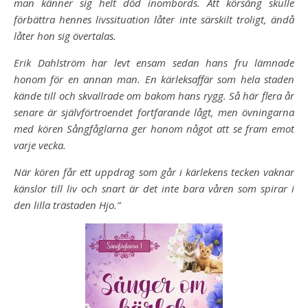
man känner sig helt död inombords. Att körsång skulle
förbättra hennes livssituation låter inte särskilt troligt, ändå
låter hon sig övertalas.
Erik Dahlström har levt ensam sedan hans fru lämnade
honom för en annan man. En kärleksaffär som hela staden
kände till och skvallrade om bakom hans rygg. Så här flera år
senare är självförtroendet fortfarande lågt, men övningarna
med kören Sångfåglarna ger honom något att se fram emot
varje vecka.
När kören får ett uppdrag som går i kärlekens tecken vaknar
känslor till liv och snart är det inte bara våren som spirar i
den lilla trästaden Hjo.”