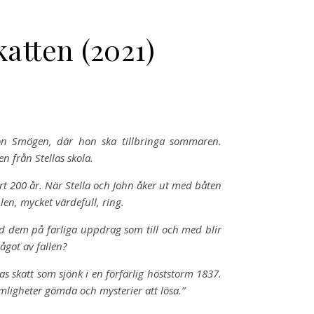
atten (2021)
isön Smögen, där hon ska tillbringa sommaren.
n från Stellas skola.
t 200 år. När Stella och John åker ut med båten
len, mycket värdefull, ring.
med dem på farliga uppdrag som till och med blir
ågot av fallen?
s skatt som sjönk i en förfärlig höststorm 1837.
emligheter gömda och mysterier att lösa.”