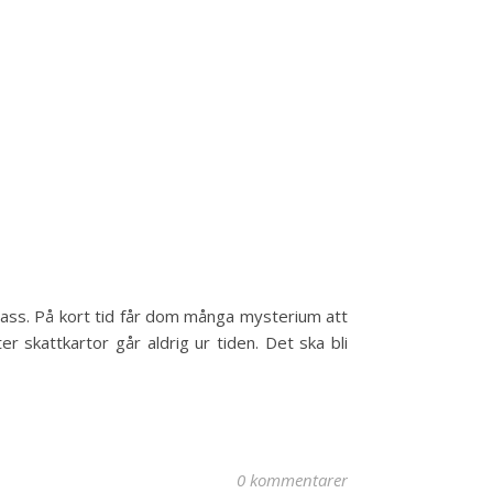
klass. På kort tid får dom många mysterium att
r skattkartor går aldrig ur tiden. Det ska bli
0 kommentarer