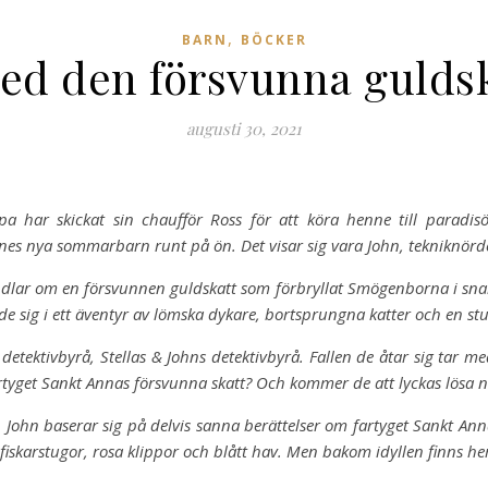
,
BARN
BÖCKER
ed den försvunna guldsk
augusti 30, 2021
pa har skickat sin chaufför Ross för att köra henne till parad
ennes nya sommarbarn
runt på ön. Det visar sig vara John, tekniknörde
ndlar om en försvunnen guldskatt som förbryllat Smögenborna i snar
 de sig i ett äventyr av lömska dykare, bortsprungna katter och en stu
detektivbyrå, Stellas & Johns detektivbyrå. Fallen de åtar sig tar 
tyget Sankt Annas försvunna skatt? Och kommer de att lyckas lösa n
ohn baserar sig på delvis sanna berättelser om fartyget Sankt Anna
 fiskarstugor, rosa klippor och blått hav. Men bakom idyllen finns h