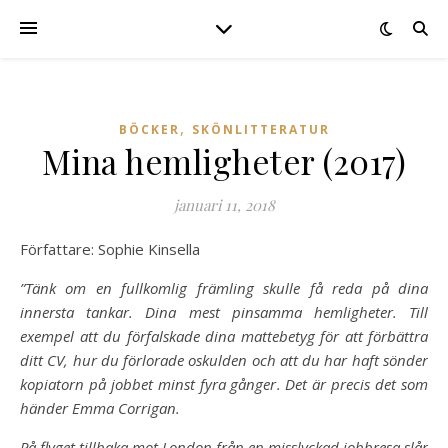
,
BÖCKER
SKÖNLITTERATUR
Mina hemligheter (2017)
januari 11, 2018
Författare: Sophie Kinsella
”Tänk om en fullkomlig främling skulle få reda på dina
innersta tankar. Dina mest pinsamma hemligheter. Till
exempel att du förfalskade dina mattebetyg för att förbättra
ditt CV, hur du förlorade oskulden och att du har haft sönder
kopiatorn på jobbet minst fyra gånger. Det är precis det som
händer Emma Corrigan.
På flyget tillbaka mot London från en misslyckad jobbresa slår