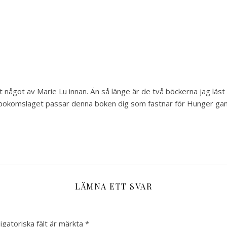
äst något av Marie Lu innan. Än så länge är de två böckerna jag läs
å bokomslaget passar denna boken dig som fastnar för Hunger ga
LÄMNA ETT SVAR
igatoriska fält är märkta
*