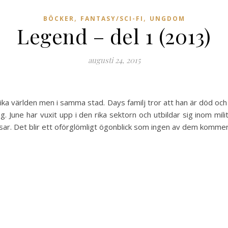
,
,
BÖCKER
FANTASY/SCI-FI
UNGDOM
Legend – del 1 (2013)
augusti 24, 2015
olika världen men i samma stad. Days familj tror att han är död o
. June har vuxit upp i den rika sektorn och utbildar sig inom mi
rsar. Det blir ett oförglömligt ögonblick som ingen av dem kommer