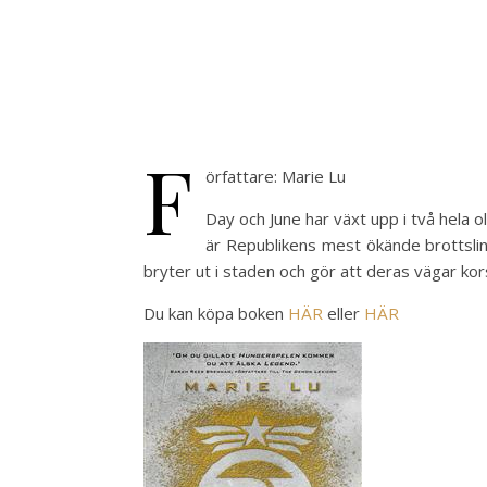
F
örfattare: Marie Lu
Day och June har växt upp i två hela 
är Republikens mest ökände brottsling
bryter ut i staden och gör att deras vägar ko
Du kan köpa boken
HÄR
eller
HÄR