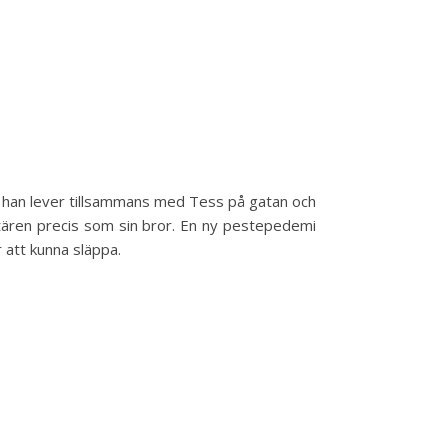
ch han lever tillsammans med Tess på gatan och
litären precis som sin bror. En ny pestepedemi
 att kunna släppa.