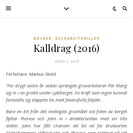
,
BÖCKER
DECKARE/THRILLER
Kalldrag (2016)
mars 7, 2018
Författare: Markus Sköld
”För drygt sextio år sedan sprängde gruvarbetaren Pär Klang
sig in i en grotta under Lyktberget. En kraft som ingen kunnat
föreställa sig släpptes lös med fasansfulla följder.
Bara en bit från det nedlagda gruvhålet vid foten av berget
flyttar Therese och John in i direktörsvillan med sin lilla
dotter. John har fått chansen att bli vd för bruksorten
Gränshammars stålindustri och Therese, som tröttnat på sitt