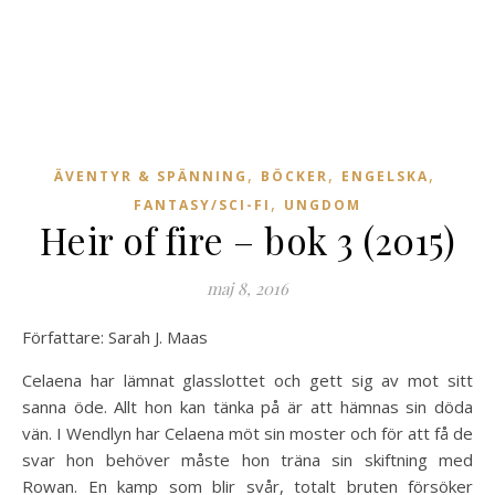
,
,
,
ÄVENTYR & SPÄNNING
BÖCKER
ENGELSKA
,
FANTASY/SCI-FI
UNGDOM
Heir of fire – bok 3 (2015)
maj 8, 2016
Författare: Sarah J. Maas
Celaena har lämnat glasslottet och gett sig av mot sitt
sanna öde. Allt hon kan tänka på är att hämnas sin döda
vän. I Wendlyn har Celaena möt sin moster och för att få de
svar hon behöver måste hon träna sin skiftning med
Rowan. En kamp som blir svår, totalt bruten försöker