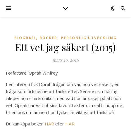
,
,
BIOGRAFI
BÖCKER
PERSONLIG UTVECKLING
Ett vet jag säkert (2015)
mars 19, 2016
Författare: Oprah Winfrey
I en intervju fick Oprah frågan om vad hon vet säkert, en
fråga som fick henne att tänka efter. Senare i sin tidning
inleder hon sina krönikor med vad hon är säker på att hon
vet. Oprah har valt ut sina favorittexter och satt i hopp det
till en bok om ämnen hon tycker är viktiga att tänka på.
Du kan köpa boken
HÄR
eller
HÄR