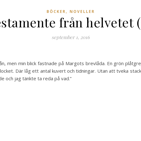
,
BÖCKER
NOVELLER
estamente från helvetet 
september 1, 2016
 ifrån, men min blick fastnade på Margots brevlåda. En grön plåt
på locket. Där låg ett antal kuvert och tidningar. Utan att tveka s
 och jag tänkte ta reda på vad.”