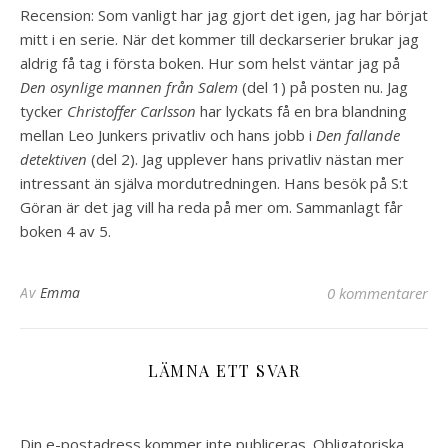
Recension: Som vanligt har jag gjort det igen, jag har börjat
mitt i en serie. När det kommer till deckarserier brukar jag
aldrig få tag i första boken. Hur som helst väntar jag på
Den osynlige mannen från Salem
(del 1) på posten nu. Jag
tycker
Christoffer Carlsson
har lyckats få en bra blandning
mellan Leo Junkers privatliv och hans jobb i
Den fallande
detektiven
(del 2). Jag upplever hans privatliv nästan mer
intressant än själva mordutredningen. Hans besök på S:t
Göran är det jag vill ha reda på mer om. Sammanlagt får
boken 4 av 5.
Av
Emma
0 kommentarer
LÄMNA ETT SVAR
Din e-postadress kommer inte publiceras.
Obligatoriska