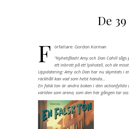
De 39 
F
örfattare: Gordon Korman
”Nyhetsflash! Amy och Dan Cahill sågs 
ett inbrott på ett lyxhotell, och de mis
Uppdatering: Amy och Dan har nu skymtats i en
räckhåll kan vad som helst hända…
En falsk ton är andra boken i den actionfyllda
världen som arena, som den här gången tar oss t