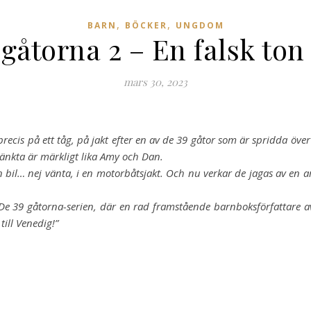
,
,
BARN
BÖCKER
UNGDOM
gåtorna 2 – En falsk ton
mars 30, 2023
precis på ett tåg, på jakt efter en av de 39 gåtor som är spridda öv
stänkta är märkligt lika Amy och Dan.
 bil… nej vänta, i en motorbåtsjakt. Och nu verkar de jagas av en 
 De 39 gåtorna-serien, där en rad framstående barnboksförfattare av
ill Venedig!”