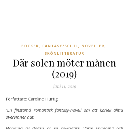
,
,
,
BÖCKER
FANTASY/SCI-FI
NOVELLER
SKÖNLITTERATUR
Där solen möter månen
(2019)
juni 11, 2019
Författare: Caroline Hurtig
”En finstämd romantisk fantasy-novell om att kärlek alltid
övervinner hat.
Nandina av dagen är en solkrigare. Varje skymning och