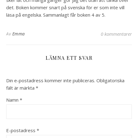
sker lät och många gånger gör jag det utan att tänka över
det. Boken kommer snart på svenska för er som inte vill
läsa på engelska. Sammanlagt får boken 4 av 5.
Av
Emma
0 kommentarer
LÄMNA ETT SVAR
Din e-postadress kommer inte publiceras.
Obligatoriska
fält är märkta
*
Namn
*
E-postadress
*